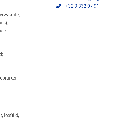
Telephone
+32 9 332 07 91
eerwaarde;
nes);
nde
d;
gebruiken
 leeftijd,