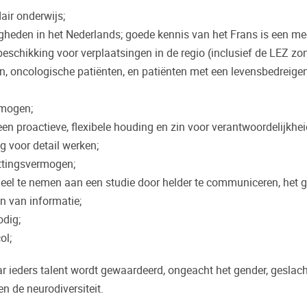
air onderwijs;
gheden in het Nederlands; goede kennis van het Frans is een m
 beschikking voor verplaatsingen in de regio (inclusief de LEZ zo
en, oncologische patiënten, en patiënten met een levensbedreige
rmogen;
en proactieve, flexibele houding en zin voor verantwoordelijkhei
g voor detail werken;
ttingsvermogen;
el te nemen aan een studie door helder te communiceren, het 
n van informatie;
odig;
ol;
ieders talent wordt gewaardeerd, ongeacht het gender, geslacht,
en de neurodiversiteit.