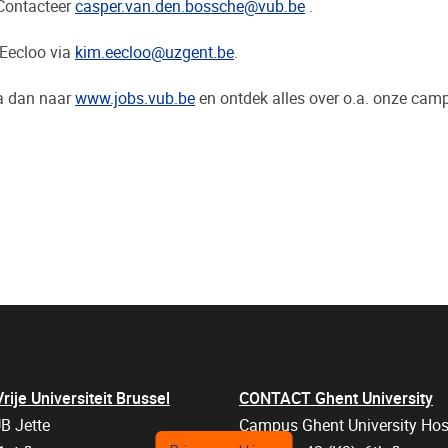
 Contacteer
casper.van.den.bossche@vub.be
.
 Eecloo via
kim.eecloo@uzgent.be
.
Ga dan naar
www.jobs.vub.be
en ontdek alles over o.a. onze cam
je Universiteit Brussel
CONTACT Ghent University
B Jette
Campus Ghent University Hos