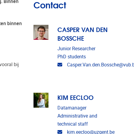
Contact
g. Binnen
ten binnen
CASPER VAN DEN
BOSSCHE
Junior Researcher
PhD students
vooral bij
Email address
Casper.Van.den.Bossche@vub.
KIM EECLOO
Datamanager
Administrative and
technical staff
Email address
kim.eecloo@uzgent.be