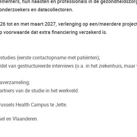
eelnemers, hun naasten en professionals in de gezondheidszor
onderzoekers en datacollectoren.
 2026 tot en met maart 2027, verlenging op een/meerdere projec
voorwaarde dat extra financiering verzekerd is.
 studies (eerste contactopname met patiënten);
el van gestructureerde interviews (o.a. in het ziekenhuis, maar 
taverzameling;
ners van de studie in het werkveld.
Brussels Health Campus te Jette.
sel en Vlaanderen.