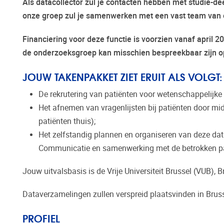
Als datacollector zul je contacten hebben met studie-d
onze groep zul je samenwerken met een vast team van 
Financiering voor deze functie is voorzien vanaf april
de onderzoeksgroep kan misschien bespreekbaar zijn op 
JOUW TAKENPAKKET ZIET ERUIT ALS VOLGT:
De rekrutering van patiënten voor wetenschappelijke
Het afnemen van vragenlijsten bij patiënten door midd
patiënten thuis);
Het zelfstandig plannen en organiseren van deze da
Communicatie en samenwerking met de betrokken part
Jouw uitvalsbasis is de Vrije Universiteit Brussel (VUB), 
Dataverzamelingen zullen verspreid plaatsvinden in Brus
PROFIEL