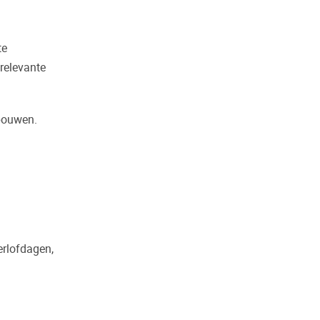
te
relevante
 bouwen.
erlofdagen,