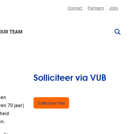
Contact
Partners
Jobs
OUR TEAM
Solliciteer via VUB
een
Solliciteer hier
ven 70 jaar)
dheid
en.