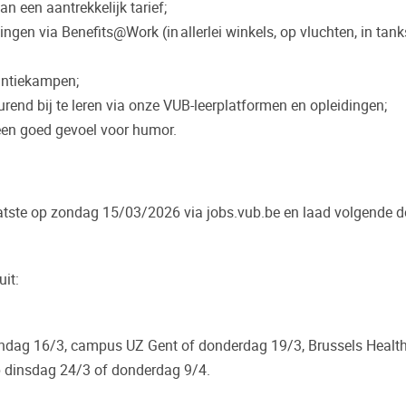
 een aantrekkelijk tarief;
en via Benefits@Work (in allerlei winkels, op vluchten, in tank
akantiekampen;
end bij te leren via onze VUB-leerplatformen en opleidingen;
n een goed gevoel voor humor.
 laatste op zondag 15/03/2026 via jobs.vub.be en laad volgende
uit:
aandag 16/3, campus UZ Gent of donderdag 19/3, Brussels Heal
p dinsdag 24/3 of donderdag 9/4.