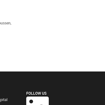
pussen,
FOLLOW US
pital