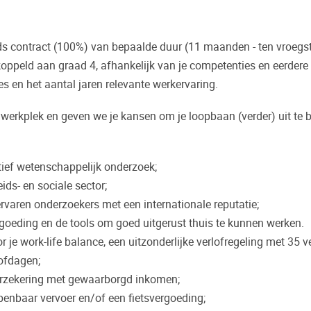
jds contract (100%) van bepaalde duur (11 maanden - ten vroegs
oppeld aan graad 4, afhankelijk van je competenties en eerdere 
es en het aantal jaren relevante werkervaring.
 werkplek en geven we je kansen om je loopbaan (verder) uit te
ief wetenschappelijk onderzoek;
ds- en sociale sector;
varen onderzoekers met een internationale reputatie;
goeding en de tools om goed uitgerust thuis te kunnen werken.
e work-life balance, een uitzonderlijke verlofregeling met 35 v
lofdagen;
verzekering met gewaarborgd inkomen;
enbaar vervoer en/of een fietsvergoeding;