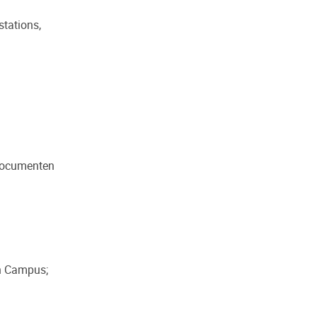
stations,
 documenten
th Campus;