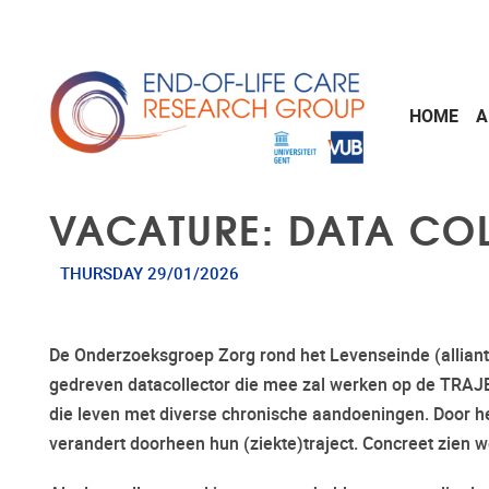
Skip to main content
HOME
A
VACATURE: DATA COL
THURSDAY 29/01/2026
De Onderzoeksgroep Zorg rond het Levenseinde (alliantie
gedreven datacollector die mee zal werken op de TRAJEC
die leven met diverse chronische aandoeningen. Door he
verandert doorheen hun (ziekte)traject. Concreet zien w