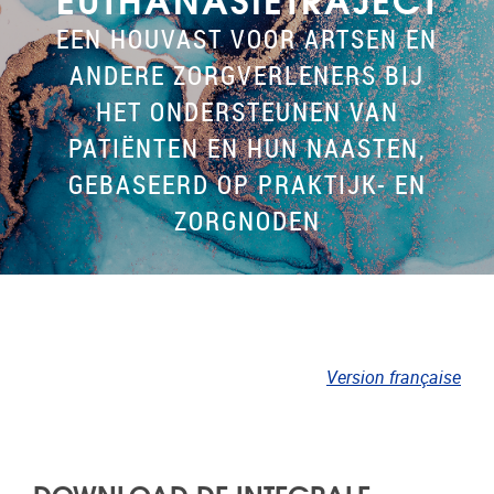
EEN HOUVAST VOOR ARTSEN EN
ANDERE ZORGVERLENERS BIJ
HET ONDERSTEUNEN VAN
PATIËNTEN EN HUN NAASTEN,
GEBASEERD OP PRAKTIJK- EN
ZORGNODEN
Version française
DOWNLOAD DE INTEGRALE