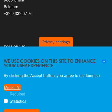
9000 Ghent
Belgium
+32 9 332 07 76
Privacy settings
FOLLOW US
WE USE COOKIES ON THIS SITE TO ENHANCE
YOUR USER EXPERIENCE
By clicking the Accept button, you agree to us doing so.
More info
Required
Statistics